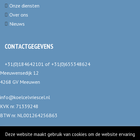
Onze diensten
Over ons
Nieuws
CONTACTGEGEVENS
+31(0)184642101
of
+31(0)655348624
Meeuwensedijk 12
4268 GV Meeuwen
info@koelcelvriescel.nl
KVK nr. 71339248
BTW nr. NL001264256B63
Deze website maakt gebruik van cookies om de website ervaring