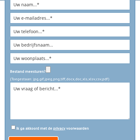
Bestand meesturen?
(Toegestaan: jpg,gif,jpeg,png,tiff,docx,doc,xls,xlsv,csv,pdf)
Ik ga akkoord met de
privacy
voorwaarden