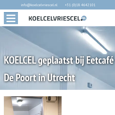
info@koelcelvriescel.nl
+31 (0)18 4642101
KOELCEL geplaatst bij Eetcafé
De Poort in Utrecht