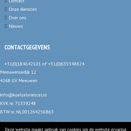
Contact
Onze diensten
Over ons
Nieuws
CONTACTGEGEVENS
+31(0)184642101
of
+31(0)655348624
Meeuwensedijk 12
4268 GV Meeuwen
info@koelcelvriescel.nl
KVK nr. 71339248
BTW nr. NL001264256B63
Deze website maakt gebruik van cookies om de website ervaring