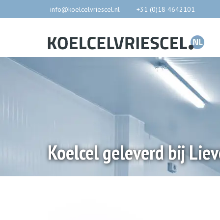
info@koelcelvriescel.nl
+31 (0)18 4642101
Koelcel geleverd bij Lie